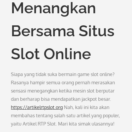
Menangkan
Bersama Situs
Slot Online
Siapa yang tidak suka bermain game slot online?
Rasanya hampir semua orang pernah merasakan
sensasi menegangkan ketika mesin slot berputar
dan berharap bisa mendapatkan jackpot besar.
https://artikelrtpslot.org
Nah, kali ini kita akan
membahas tentang salah satu artikel yang populer,
yaitu Artikel RTP Slot. Mari kita simak ulasannya!