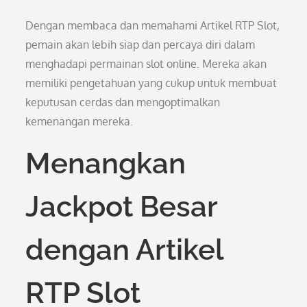
Dengan membaca dan memahami Artikel RTP Slot,
pemain akan lebih siap dan percaya diri dalam
menghadapi permainan slot online. Mereka akan
memiliki pengetahuan yang cukup untuk membuat
keputusan cerdas dan mengoptimalkan
kemenangan mereka.
Menangkan
Jackpot Besar
dengan Artikel
RTP Slot