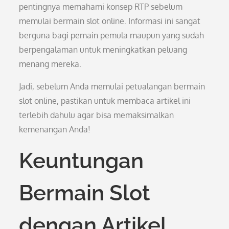
pentingnya memahami konsep RTP sebelum
memulai bermain slot online. Informasi ini sangat
berguna bagi pemain pemula maupun yang sudah
berpengalaman untuk meningkatkan peluang
menang mereka.
Jadi, sebelum Anda memulai petualangan bermain
slot online, pastikan untuk membaca artikel ini
terlebih dahulu agar bisa memaksimalkan
kemenangan Anda!
Keuntungan
Bermain Slot
dengan Artikel