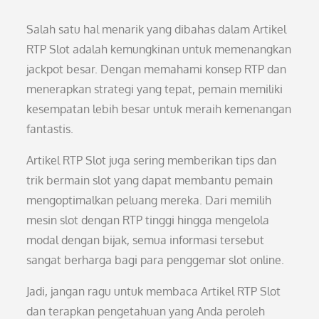
Salah satu hal menarik yang dibahas dalam Artikel
RTP Slot adalah kemungkinan untuk memenangkan
jackpot besar. Dengan memahami konsep RTP dan
menerapkan strategi yang tepat, pemain memiliki
kesempatan lebih besar untuk meraih kemenangan
fantastis.
Artikel RTP Slot juga sering memberikan tips dan
trik bermain slot yang dapat membantu pemain
mengoptimalkan peluang mereka. Dari memilih
mesin slot dengan RTP tinggi hingga mengelola
modal dengan bijak, semua informasi tersebut
sangat berharga bagi para penggemar slot online.
Jadi, jangan ragu untuk membaca Artikel RTP Slot
dan terapkan pengetahuan yang Anda peroleh