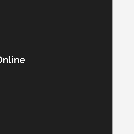
Online