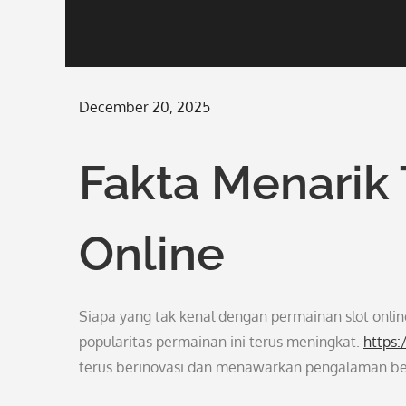
Posted
December 20, 2025
on
Fakta Menarik 
Online
Siapa yang tak kenal dengan permainan slot onli
popularitas permainan ini terus meningkat.
https:
terus berinovasi dan menawarkan pengalaman ber