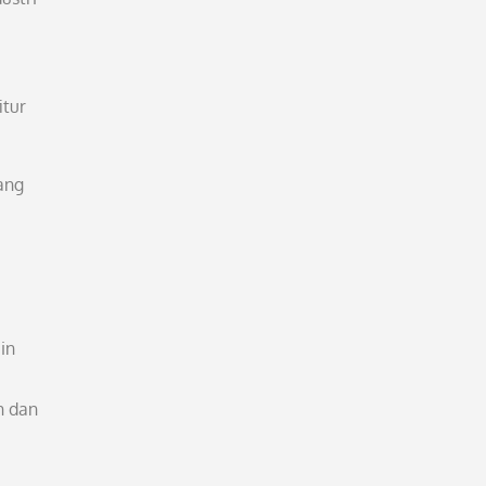
itur
ang
in
n dan