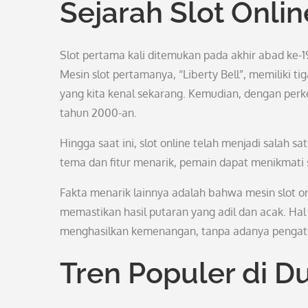
Sejarah Slot Onlin
Slot pertama kali ditemukan pada akhir abad ke-1
Mesin slot pertamanya, “Liberty Bell”, memiliki t
yang kita kenal sekarang. Kemudian, dengan perke
tahun 2000-an.
Hingga saat ini, slot online telah menjadi salah s
tema dan fitur menarik, pemain dapat menikmati
Fakta menarik lainnya adalah bahwa mesin slot
memastikan hasil putaran yang adil dan acak. Ha
menghasilkan kemenangan, tanpa adanya pengatur
Tren Populer di Du