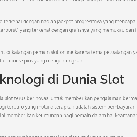
ng terkenal dengan hadiah jackpot progresifnya yang mencapai
“Starburst” yang terkenal dengan grafisnya yang memukau dan f
orit di kalangan pemain slot online karena tema petualangan y
itur bonus spins yang menguntungkan.
nologi di Dunia Slot
a slot terus berinovasi untuk memberikan pengalaman berma
logi terbaru yang mulai diterapkan adalah sistem pembayaran
l ini memberikan keuntungan bagi pemain dalam hal keamana