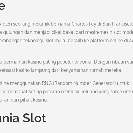
e
9 oleh seorang mekanik bernama Charles Fey di San Francisco
iga gulungan dan menjadi cikal bakal dari mesin-mesin slot mod
mbangan teknologi, slot mulai beralih ke platform online di a
atu permainan kasino paling populer di dunia. Dengan ribuan var
 sensasi kasino langsung dari kenyamanan rumah mereka.
 online menggunakan RNG (Random Number Generator) untuk
l ini membuat setiap putaran memiliki peluang yang sama unt
an dari pihak kasino.
nia Slot