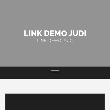
Skip
to
content
LINK DEMO JUDI
LINK DEMO JUDI