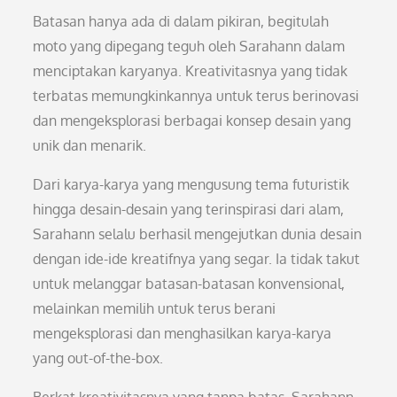
Batasan hanya ada di dalam pikiran, begitulah
moto yang dipegang teguh oleh Sarahann dalam
menciptakan karyanya. Kreativitasnya yang tidak
terbatas memungkinkannya untuk terus berinovasi
dan mengeksplorasi berbagai konsep desain yang
unik dan menarik.
Dari karya-karya yang mengusung tema futuristik
hingga desain-desain yang terinspirasi dari alam,
Sarahann selalu berhasil mengejutkan dunia desain
dengan ide-ide kreatifnya yang segar. Ia tidak takut
untuk melanggar batasan-batasan konvensional,
melainkan memilih untuk terus berani
mengeksplorasi dan menghasilkan karya-karya
yang out-of-the-box.