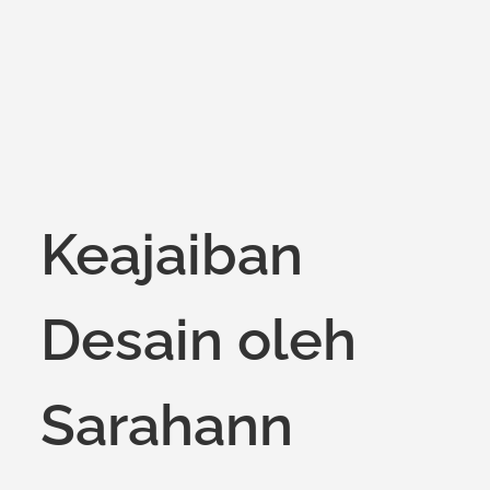
Keajaiban
Desain oleh
Sarahann