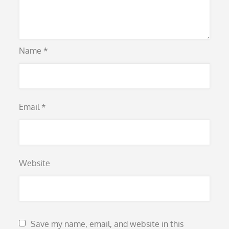
Name
*
Email
*
Website
Save my name, email, and website in this