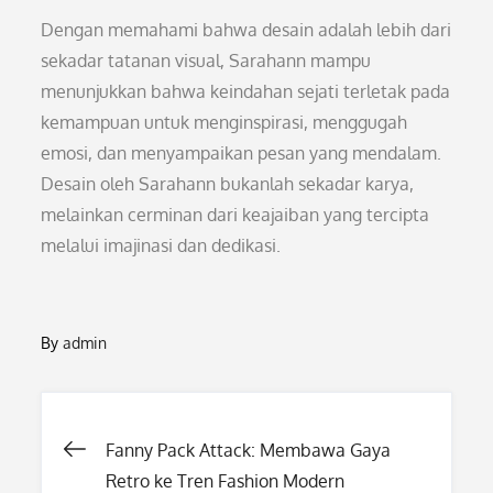
Dengan memahami bahwa desain adalah lebih dari
sekadar tatanan visual, Sarahann mampu
menunjukkan bahwa keindahan sejati terletak pada
kemampuan untuk menginspirasi, menggugah
emosi, dan menyampaikan pesan yang mendalam.
Desain oleh Sarahann bukanlah sekadar karya,
melainkan cerminan dari keajaiban yang tercipta
melalui imajinasi dan dedikasi.
By
admin
Post
Fanny Pack Attack: Membawa Gaya
Retro ke Tren Fashion Modern