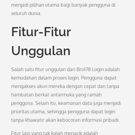
menjadi pilihan utama bagi banyak pengguna di
seluruh dunia.
Fitur-Fitur
Unggulan
Salah satu fitur unggulan dari Bro178 Login adalah
kemudahan dalam proses login. Pengguna dapat
mengakses akun mereka dengan cepat dan tanpa
hambatan berkat antarmuka yang ramah
pengguna. Selain itu, keamanan data juga menjadi
prioritas utama, sehingga pengguna dapat login
tanpa khawatir akan kebocoran informasi pribadi.
Fitur lain yang tak kalah menarik adalah