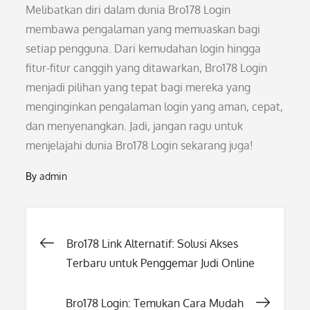
Melibatkan diri dalam dunia Bro178 Login
membawa pengalaman yang memuaskan bagi
setiap pengguna. Dari kemudahan login hingga
fitur-fitur canggih yang ditawarkan, Bro178 Login
menjadi pilihan yang tepat bagi mereka yang
menginginkan pengalaman login yang aman, cepat,
dan menyenangkan. Jadi, jangan ragu untuk
menjelajahi dunia Bro178 Login sekarang juga!
By
admin
Post
Bro178 Link Alternatif: Solusi Akses
Terbaru untuk Penggemar Judi Online
navigation
Bro178 Login: Temukan Cara Mudah