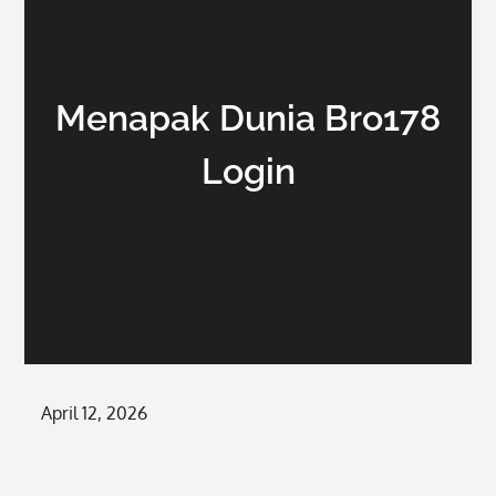
Menapak Dunia Bro178
Login
Posted
April 12, 2026
on