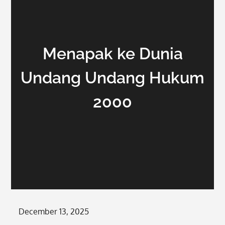
Menapak ke Dunia
Undang Undang Hukum
2000
Posted
December 13, 2025