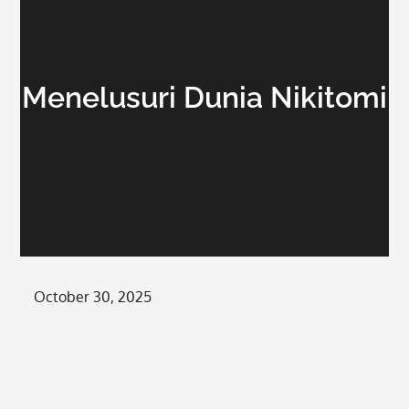
Menelusuri Dunia Nikitomi
Posted
October 30, 2025
on