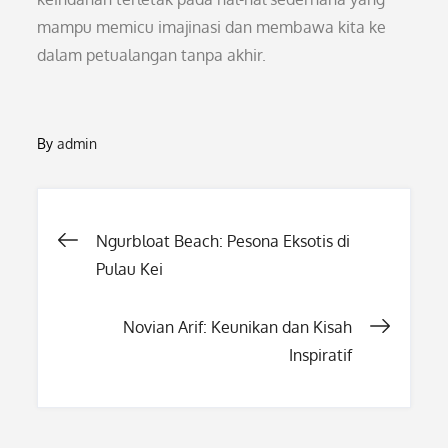
mampu memicu imajinasi dan membawa kita ke
dalam petualangan tanpa akhir.
By
admin
Post
Ngurbloat Beach: Pesona Eksotis di
Pulau Kei
navigation
Novian Arif: Keunikan dan Kisah
Inspiratif