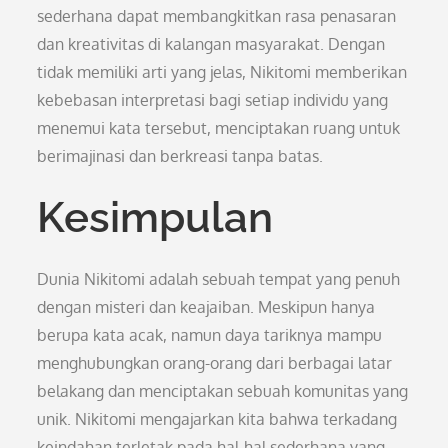
sederhana dapat membangkitkan rasa penasaran
dan kreativitas di kalangan masyarakat. Dengan
tidak memiliki arti yang jelas, Nikitomi memberikan
kebebasan interpretasi bagi setiap individu yang
menemui kata tersebut, menciptakan ruang untuk
berimajinasi dan berkreasi tanpa batas.
Kesimpulan
Dunia Nikitomi adalah sebuah tempat yang penuh
dengan misteri dan keajaiban. Meskipun hanya
berupa kata acak, namun daya tariknya mampu
menghubungkan orang-orang dari berbagai latar
belakang dan menciptakan sebuah komunitas yang
unik. Nikitomi mengajarkan kita bahwa terkadang
keindahan terletak pada hal-hal sederhana yang