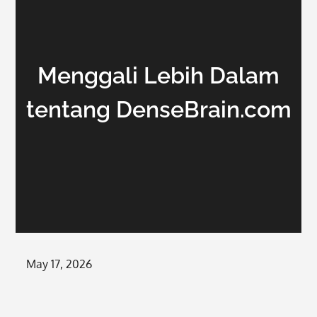
Menggali Lebih Dalam
tentang DenseBrain.com
Posted
May 17, 2026
on