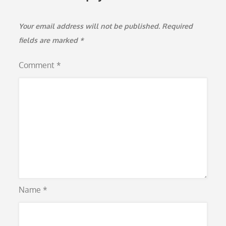
Your email address will not be published.
Required
fields are marked
*
Comment
*
Name
*