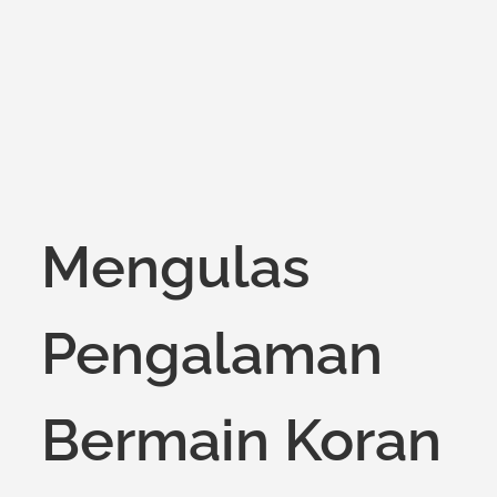
on
Mengulas
Pengalaman
Bermain Koran