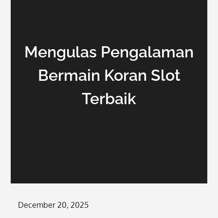
Mengulas Pengalaman
Bermain Koran Slot
Terbaik
Posted
December 20, 2025