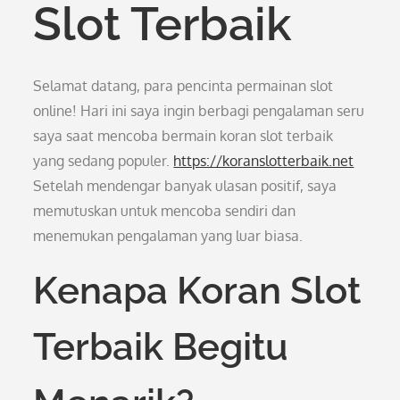
Slot Terbaik
Selamat datang, para pencinta permainan slot
online! Hari ini saya ingin berbagi pengalaman seru
saya saat mencoba bermain koran slot terbaik
yang sedang populer.
https://koranslotterbaik.net
Setelah mendengar banyak ulasan positif, saya
memutuskan untuk mencoba sendiri dan
menemukan pengalaman yang luar biasa.
Kenapa Koran Slot
Terbaik Begitu