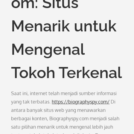
om: Situs
Menarik untuk
Mengenal
Tokoh Terkenal
Saat ini, internet telah menjadi sumber informasi
yang tak terbatas.
https://biographyspy.com/
Di
antara banyak situs web yang menawarkan
berbagai konten, Biographyspy.com menjadi salah
satu pilihan menarik untuk mengenal lebih jauh