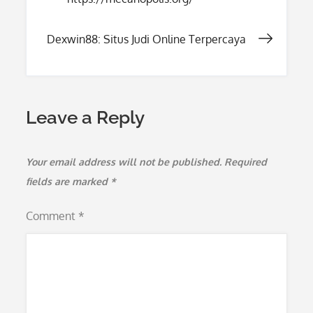
navigation
Dexwin88: Situs Judi Online Terpercaya
Leave a Reply
Your email address will not be published.
Required
fields are marked
*
Comment
*