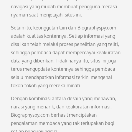
navigasi yang mudah membuat pengguna merasa
nyaman saat menjelajahi situs ini.
Selain itu, keunggulan lain dari Biographyspy.com
adalah kualitas kontennya. Setiap informasi yang
disajikan telah melalui proses penelitian yang teliti,
sehingga pembaca dapat mempercayai keakuratan
data yang diberikan. Tidak hanya itu, situs ini juga
terus mengupdate kontennya sehingga pembaca
selalu mendapatkan informasi terkini mengenai
tokoh-tokoh yang mereka minati.
Dengan kombinasi antara desain yang menawan,
narasi yang menarik, dan keakuratan informasi,
Biographyspy.com berhasil menciptakan
pengalaman membaca yang tak terlupakan bagi
setiap pengunjungnya.