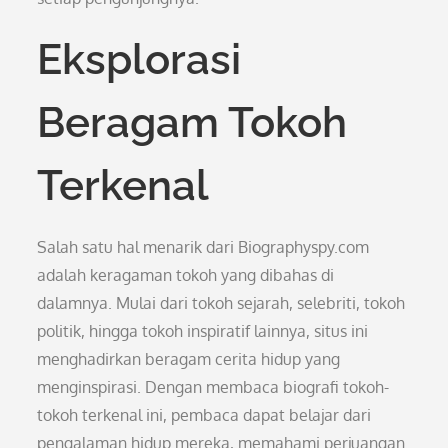
Eksplorasi
Beragam Tokoh
Terkenal
Salah satu hal menarik dari Biographyspy.com
adalah keragaman tokoh yang dibahas di
dalamnya. Mulai dari tokoh sejarah, selebriti, tokoh
politik, hingga tokoh inspiratif lainnya, situs ini
menghadirkan beragam cerita hidup yang
menginspirasi. Dengan membaca biografi tokoh-
tokoh terkenal ini, pembaca dapat belajar dari
pengalaman hidup mereka, memahami perjuangan