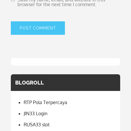
browser for the next time I comment.
BLOGROLL
RTP Pola Terpercaya
JIN33 Login
RUSA33 slot