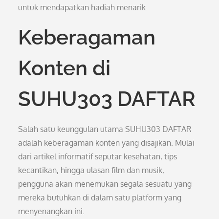
untuk mendapatkan hadiah menarik.
Keberagaman
Konten di
SUHU303 DAFTAR
Salah satu keunggulan utama SUHU303 DAFTAR
adalah keberagaman konten yang disajikan. Mulai
dari artikel informatif seputar kesehatan, tips
kecantikan, hingga ulasan film dan musik,
pengguna akan menemukan segala sesuatu yang
mereka butuhkan di dalam satu platform yang
menyenangkan ini.