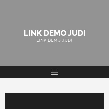
Skip
to
content
LINK DEMO JUDI
LINK DEMO JUDI