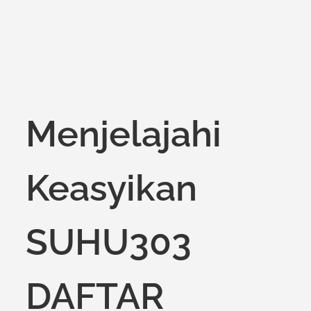
Menjelajahi
Keasyikan
SUHU303
DAFTAR