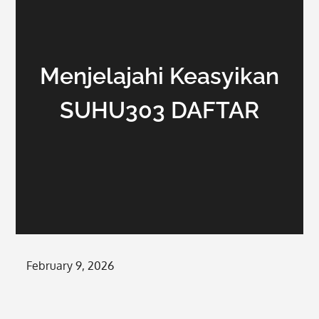
Menjelajahi Keasyikan
SUHU303 DAFTAR
Posted
February 9, 2026
on