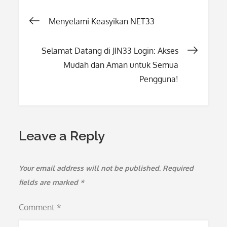
Post
Menyelami Keasyikan NET33
navigation
Selamat Datang di JIN33 Login: Akses
Mudah dan Aman untuk Semua
Pengguna!
Leave a Reply
Your email address will not be published.
Required
fields are marked
*
Comment
*