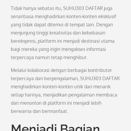
Tidak hanya sebatas itu, SUHU303 DAFTAR juga
senantiasa menghadirkan konten-konten eksklusif
yang tidak dapat ditemui di tempat lain. Dengan
menjunjung tinggi kreativitas dan kebebasan
berekspresi, platform ini menjadi destinasi utama
bagi mereka yang ingin mengakses informasi
terpercaya namun tetap menghibur.
Melalui kolaborasi dengan berbagai kontributor
terpercaya dan berpengalaman, SUHU303 DAFTAR
menghadirkan konten-konten unik dan menarik
setiap harinya, menjadikan pengalaman membaca
dan menonton di platform ini menjadi lebih
berwarna dan bermanfaat.
Menjadi Bagian