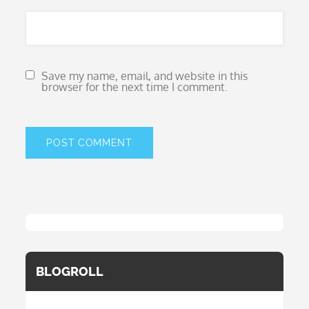
Save my name, email, and website in this
browser for the next time I comment.
BLOGROLL