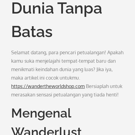
Dunia Tanpa
Batas
Selamat datang, para pencari petualangan! Apakah
kamu suka menjelajahi tempat-tempat baru dan
menikmati keindahan dunia yang luas? Jika iya,
maka artikel ini cocok untukmu.
https://wandertheworldshop.com
Bersiaplah untuk
merasakan sensasi petualangan yang tiada henti!
Mengenal
Wanderlust