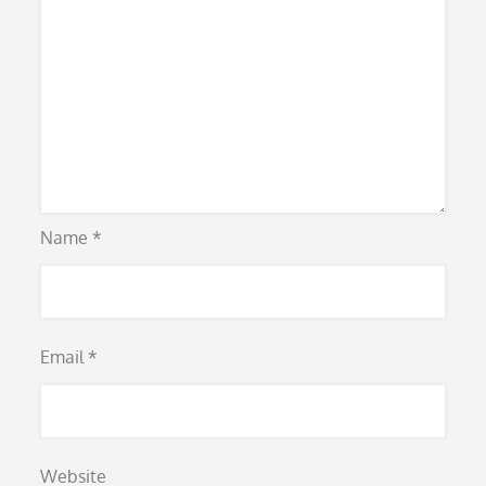
Name
*
Email
*
Website