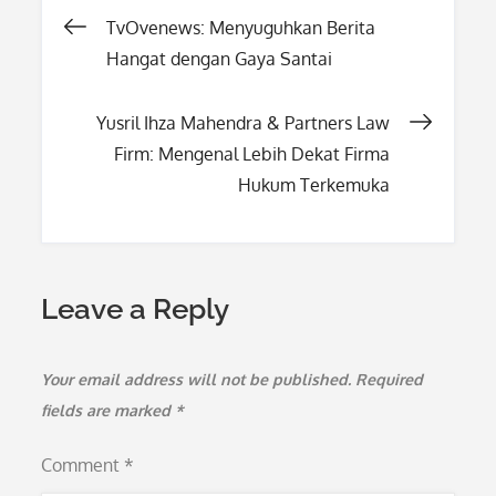
Post
TvOvenews: Menyuguhkan Berita
Hangat dengan Gaya Santai
navigation
Yusril Ihza Mahendra & Partners Law
Firm: Mengenal Lebih Dekat Firma
Hukum Terkemuka
Leave a Reply
Your email address will not be published.
Required
fields are marked
*
Comment
*