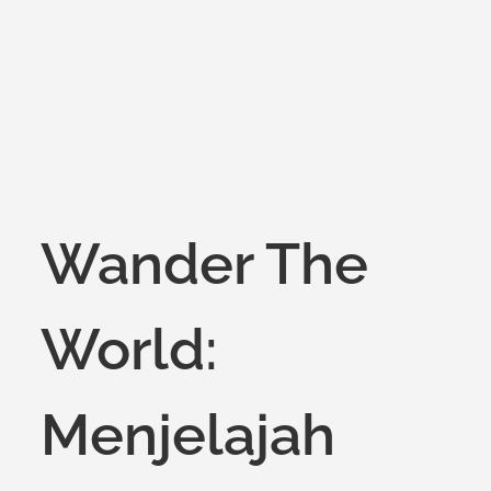
on
Wander The
World:
Menjelajah