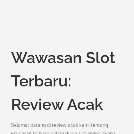
Wawasan Slot
Terbaru:
Review Acak
Selamat datang di review acak kami tentang
wawasan terbaru dalam dunia slot online! Siapa