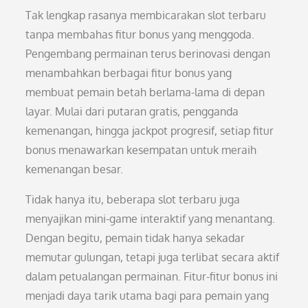
Tak lengkap rasanya membicarakan slot terbaru
tanpa membahas fitur bonus yang menggoda.
Pengembang permainan terus berinovasi dengan
menambahkan berbagai fitur bonus yang
membuat pemain betah berlama-lama di depan
layar. Mulai dari putaran gratis, pengganda
kemenangan, hingga jackpot progresif, setiap fitur
bonus menawarkan kesempatan untuk meraih
kemenangan besar.
Tidak hanya itu, beberapa slot terbaru juga
menyajikan mini-game interaktif yang menantang.
Dengan begitu, pemain tidak hanya sekadar
memutar gulungan, tetapi juga terlibat secara aktif
dalam petualangan permainan. Fitur-fitur bonus ini
menjadi daya tarik utama bagi para pemain yang