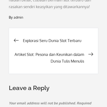
hadiah besar, cobalah bermain slot terbaru dan
rasakan sendiri keasyikan yang ditawarkannya!
By
admin
Post
Explorasi Seru Dunia Slot Terbaru
navigation
Artikel Slot: Pesona dan Keunikan dalam
Dunia Tulis Menulis
Leave a Reply
Your email address will not be published.
Required