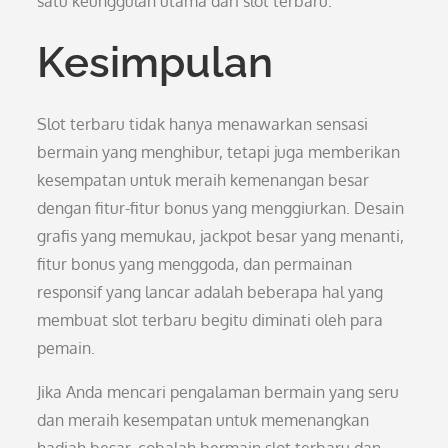
satu keunggulan utama dari slot terbaru.
Kesimpulan
Slot terbaru tidak hanya menawarkan sensasi
bermain yang menghibur, tetapi juga memberikan
kesempatan untuk meraih kemenangan besar
dengan fitur-fitur bonus yang menggiurkan. Desain
grafis yang memukau, jackpot besar yang menanti,
fitur bonus yang menggoda, dan permainan
responsif yang lancar adalah beberapa hal yang
membuat slot terbaru begitu diminati oleh para
pemain.
Jika Anda mencari pengalaman bermain yang seru
dan meraih kesempatan untuk memenangkan