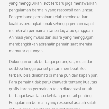
yang menggiurkan, slot terbaru juga menawarkan
pengalaman bermain yang responsif dan lancar.
Pengembang permainan telah meningkatkan
kualitas perangkat lunak sehingga pemain dapat
menikmati permainan tanpa lag atau gangguan.
Animasi yang mulus dan suara yang menggugah
membangkitkan adrenalin pemain saat mereka
memutar gulungan.
Dukungan untuk berbagai perangkat, mulai dari
desktop hingga ponsel pintar, membuat slot
terbaru bisa dinikmati di mana pun dan kapan pun.
Para pemain tidak perlu khawatir tentang kualitas
grafis karena permainan telah diadaptasi untuk
berbagai layar tanpa kehilangan detail penting.
Pengalaman bermain yang responsif adalah salah