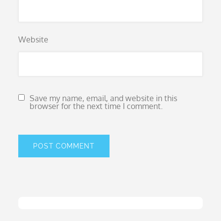
Website
Save my name, email, and website in this
browser for the next time I comment.