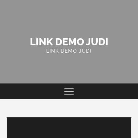
Skip
to
content
LINK DEMO JUDI
LINK DEMO JUDI