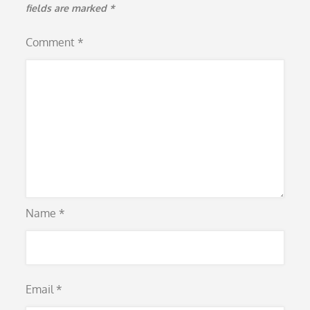
fields are marked
*
Comment
*
Name
*
Email
*