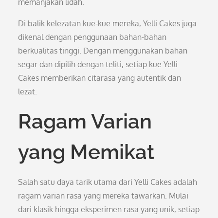
memanjakan lidah.
Di balik kelezatan kue-kue mereka, Yelli Cakes juga
dikenal dengan penggunaan bahan-bahan
berkualitas tinggi. Dengan menggunakan bahan
segar dan dipilih dengan teliti, setiap kue Yelli
Cakes memberikan citarasa yang autentik dan
lezat.
Ragam Varian
yang Memikat
Salah satu daya tarik utama dari Yelli Cakes adalah
ragam varian rasa yang mereka tawarkan. Mulai
dari klasik hingga eksperimen rasa yang unik, setiap