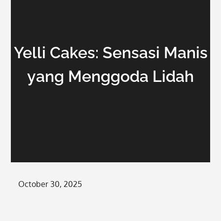
Yelli Cakes: Sensasi Manis
yang Menggoda Lidah
Posted
October 30, 2025
on