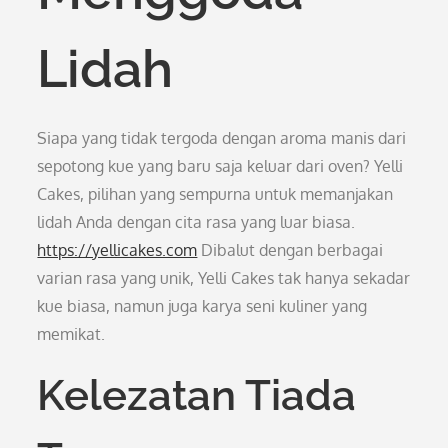
Lidah
Siapa yang tidak tergoda dengan aroma manis dari
sepotong kue yang baru saja keluar dari oven? Yelli
Cakes, pilihan yang sempurna untuk memanjakan
lidah Anda dengan cita rasa yang luar biasa.
https://yellicakes.com
Dibalut dengan berbagai
varian rasa yang unik, Yelli Cakes tak hanya sekadar
kue biasa, namun juga karya seni kuliner yang
memikat.
Kelezatan Tiada