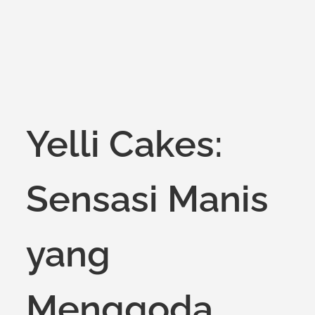
Yelli Cakes:
Sensasi Manis
yang
Menggoda